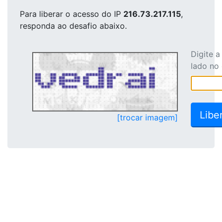
Para liberar o acesso
do IP
216.73.217.115
,
responda ao desafio abaixo.
Digite 
lado no
[trocar imagem]