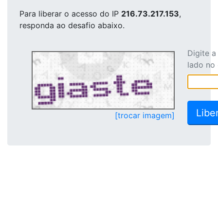
Para liberar o acesso
do IP
216.73.217.153
,
responda ao desafio abaixo.
Digite 
lado no
[trocar imagem]